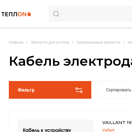
Главная
/
Запчасти для котлов
/
Оригинальные запчасти
/
Va
Кабель электрода
Фильтр
Сортировать
Цена -
Цена -
VAILLANT 19
Названи
Vaillant