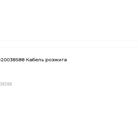
020038588 Кабель розжига
38588