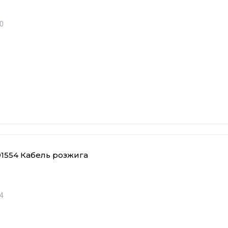
е - А-Я
0
1554 Кабель розжига
4