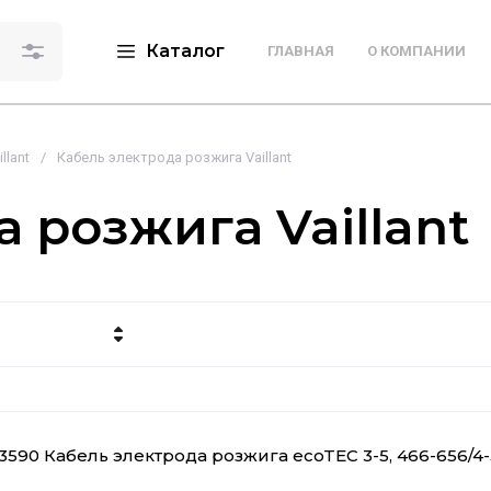
Каталог
ГЛАВНАЯ
О КОМПАНИИ
illant
/
Кабель электрода розжига Vaillant
 розжига Vaillant
 убывание
 возрастание
3590 Кабель электрода розжига ecoTEC 3-5, 466-656/4-
е - Я-А