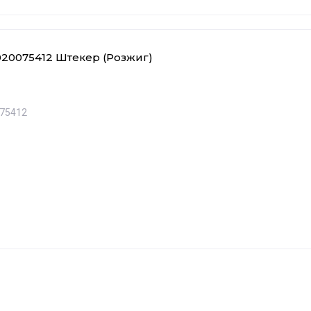
20075412 Штекер (Розжиг)
75412