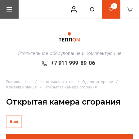
0
Отопительное оборудование и комплектующие
+7 911 999-89-06
Главная
/
...
/
Напольные котлы
/
Одноконтурные
/
Конвекционные
/
Открытая камера сгорания
Открытая камера сгорания
Baxi