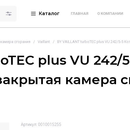
Каталог
ГЛАВНАЯ
О КОМПАНИИ
камера сгорания
/
Vaillant
/
BY VAILLANT turboTEC plus VU 242/5-5 
oTEC plus VU 242/5
закрытая камера с
Артикул:
0010015255