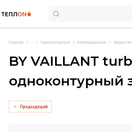
Главная
/
...
/
Одноконтурные
/
Конвекционные
/
Закрытая 
BY VAILLANT turb
одноконтурный 
Предыдущий