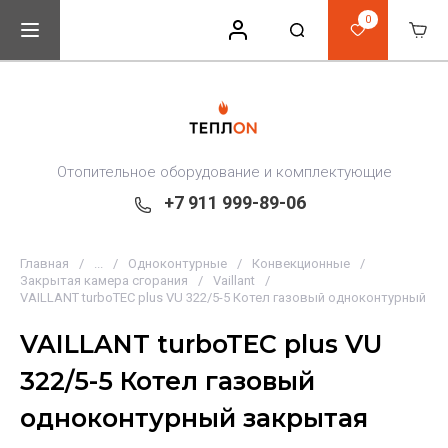
0
Отопительное оборудование и комплектующие
+7 911 999-89-06
Главная
/
...
/
Одноконтурные
/
Конвекционные
/
Закрытая камера сгорания
/
Vaillant
/
VAILLANT turboTEC plus VU 322/5-5 Котел газовый одноконтурный з
VAILLANT turboTEC plus VU
322/5-5 Котел газовый
одноконтурный закрытая