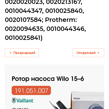
0020020023, 0020213167,
0010044347, 0010025840,
0020107584; Protherm:
0020094635, 0010044346,
0010025841)
Предыдущий
Следующий