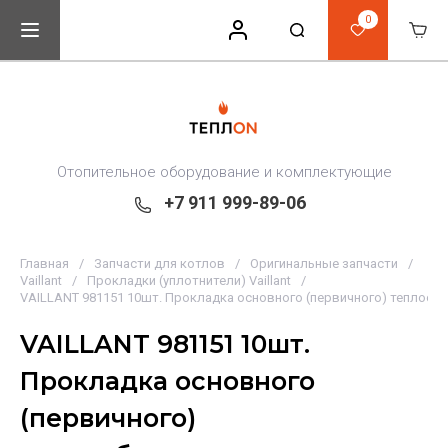
0
Отопительное оборудование и комплектующие
+7 911 999-89-06
Главная
/
Запчасти для котлов
/
Оригинальные запчасти
/
Vaillant
/
Прокладки (уплотнители) Vaillant
/
VAILLANT 981151 10шт. Прокладка основного (первичного) теплооб
VAILLANT 981151 10шт.
Прокладка основного
(первичного)